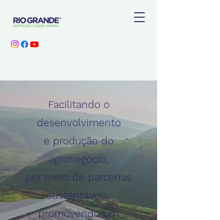
Facilitando o
desenvolvimento
e produção do
agronegócio,
por meio de parcerias
sustentáveis,
promovendo um